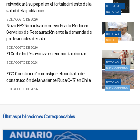
reivindicará su papel en el fortalecimiento de la
DESTACADO
salud de la población
NOTICIAS
5 DE AGOSTO DE 2026
Nova FP23 impulsa un nuevo Grado Medio en
Servicios de Restauración ante la demanda de
NOTICIAS
profesionales de sala
SOCIAL
5 DE AGOSTO DE 2026
El Corte Inglés avanza en economía circular
NOTICIAS
5 DE AGOSTO DE 2026
BUEN GOBIERNO
FCC Construcción consigue el contrato de
construcción de la variante Ruta C-17 en Chile
NOTICIAS
BUEN GOBIERNO
5 DE AGOSTO DE 2026
Últimas publicaciones Corresponsables