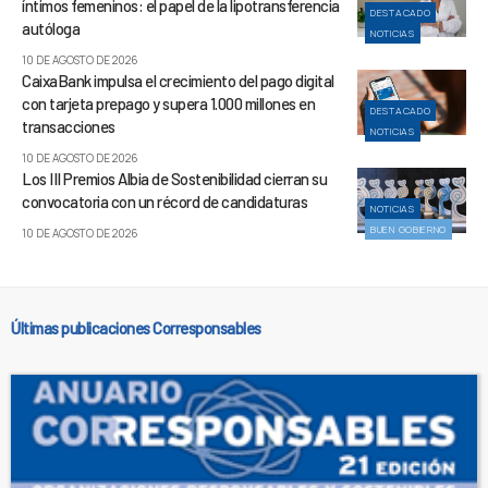
íntimos femeninos: el papel de la lipotransferencia
DESTACADO
autóloga
NOTICIAS
10 DE AGOSTO DE 2026
CaixaBank impulsa el crecimiento del pago digital
con tarjeta prepago y supera 1.000 millones en
DESTACADO
transacciones
NOTICIAS
10 DE AGOSTO DE 2026
Los III Premios Albia de Sostenibilidad cierran su
convocatoria con un récord de candidaturas
NOTICIAS
BUEN GOBIERNO
10 DE AGOSTO DE 2026
Últimas publicaciones Corresponsables