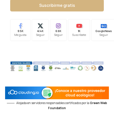
Suscribirme gratis
9.5K
41.4K
6.6K
1K
Google News
Me gusta
Seguir
Seguir
Suscríbete
Seguir
Alojada en servidores responsables certificados por la
Green Web
Foundation