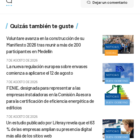
Dejar un comentario
Quizás también te guste
Voluntare avanza en la construcción de su
Manifiesto 2026 tras reunir a más de 200
NOTICIAS
participantes en Medellín
SOCIAL
7 DE AGOSTO DE 2026
La nueva regulación europea sobre envases
comienza a aplicarse el 12 de agosto
NOTICIAS
BUEN GOBIERNO
7 DE AGOSTO DE 2026
FENIE, designada para representar a las
empresas instaladoras en la Comisión Asesora
NOTICIAS
para la certificación de eficiencia energética de
BUEN GOBIERNO
edificios
7 DE AGOSTO DE 2026
Un estudio publicado por Liferay revela que el 63
% de las empresas amplían su presencia digital
NOTICIAS
más allá de los sitios web
BUEN GOBIERNO