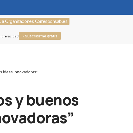
s a Organizaciones Corresponsables
» Suscribirme gratis
e privacidad
n ideas innovadoras”
os y buenos
novadoras”