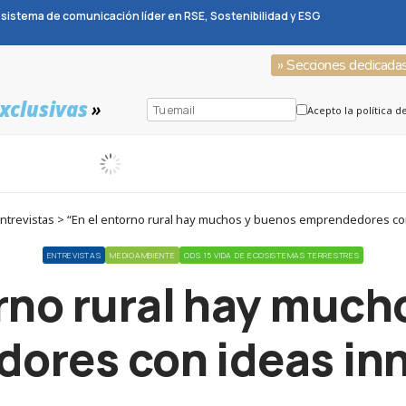
sistema de comunicación líder en RSE, Sostenibilidad y ESG
» Secciones dedicada
xclusivas
»
Acepto la política d
ntrevistas > “En el entorno rural hay muchos y buenos emprendedores co
ENTREVISTAS
MEDIOAMBIENTE
ODS 15 VIDA DE ECOSISTEMAS TERRESTRES
orno rural hay much
ores con ideas in