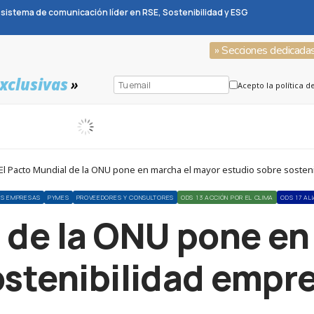
sistema de comunicación líder en RSE, Sostenibilidad y ESG
» Secciones dedicada
xclusivas
»
Acepto la política d
El Pacto Mundial de la ONU pone en marcha el mayor estudio sobre sosten
S EMPRESAS
PYMES
PROVEEDORES Y CONSULTORES
ODS 13 ACCIÓN POR EL CLIMA
ODS 17 AL
l de la ONU pone en
ostenibilidad empre