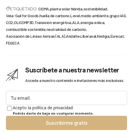
ETIQUETADO:
CiSMA
planta solar hibrida
sostenibilidad
Vela-Sail for Goods
huella de carbono
Level
medio ambiente
grupo IAG
CO2
OLICOMP3D
Transición energética
ALA
energía eólica
combustible sostenible
neutralidad de carbono
Asociación de Líneas Aéreas (ALA)
Andaltec
Iberaval
Nedgia
Eurecat
FEGECA
Suscríbete a nuestra newsletter
Accede a nuestro contenido e invitaciones más exclusivas.
Acepto la política de privacidad.
Podrás darte de baja en cualquier momento.
Suscribirme gratis