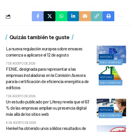
Quizás también te guste
La nueva regulación europea sobre envases
comienza a aplicarse el 12 de agosto
NOTICIAS
BUEN GOBIERNO
7 DE AGOSTO DE 2026
FENIE, designada para representar a las
empresas instaladoras en la Comisión Asesora
NOTICIAS
para la certificación de eficiencia energética de
BUEN GOBIERNO
edificios
7 DE AGOSTO DE 2026
Un estudio publicado por Liferay revela que el 63
% de las empresas amplían su presencia digital
NOTICIAS
más allá de los sitios web
BUEN GOBIERNO
6 DE AGOSTO DE 2026
Henkel ha obtenido unos sólidos resultados de