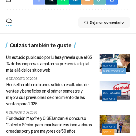
Dejar un comentario
Quizás también te guste
Un estudio publicado por Liferay revela que el 63
% de las empresas amplían su presencia digital
NOTICIAS
más allá de los sitios web
BUEN GOBIERNO
6 DE AGOSTO DE 2026
Henkel ha obtenido unos sólidos resultados de
ventas y beneficios en el primer semestre y
DESTACADO
mejora sus previsiones de crecimiento de las
NOTICIAS
ventas para 2026
6 DE AGOSTO DE 2026
Fundación Mapfre y CISE lanzan el concurso
‘Talento Sénior’ para impulsar ideas innovadoras
NOTICIAS
creadas por y para mayores de 50 años
SOCIAL