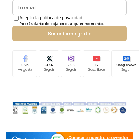
Acepto la política de privacidad.
Podrás darte de baja en cualquier momento.
Suscribirme gratis
9.5K
41.4K
6.6K
1K
Google News
Me gusta
Seguir
Seguir
Suscríbete
Seguir