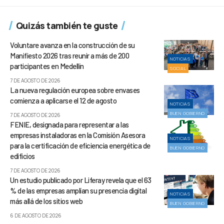
Quizás también te guste
Voluntare avanza en la construcción de su
Manifiesto 2026 tras reunir a más de 200
NOTICIAS
participantes en Medellín
SOCIAL
7 DE AGOSTO DE 2026
La nueva regulación europea sobre envases
comienza a aplicarse el 12 de agosto
NOTICIAS
BUEN GOBIERNO
7 DE AGOSTO DE 2026
FENIE, designada para representar a las
empresas instaladoras en la Comisión Asesora
NOTICIAS
para la certificación de eficiencia energética de
BUEN GOBIERNO
edificios
7 DE AGOSTO DE 2026
Un estudio publicado por Liferay revela que el 63
% de las empresas amplían su presencia digital
NOTICIAS
más allá de los sitios web
BUEN GOBIERNO
6 DE AGOSTO DE 2026