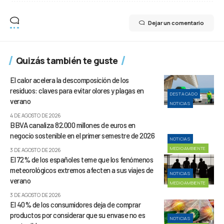
Dejar un comentario
Quizás también te guste
El calor acelera la descomposición de los
residuos: claves para evitar olores y plagas en
DESTACADO
verano
NOTICIAS
4 DE AGOSTO DE 2026
BBVA canaliza 82.000 millones de euros en
negocio sostenible en el primer semestre de 2026
NOTICIAS
MEDIOAMBIENTE
3 DE AGOSTO DE 2026
El 72% de los españoles teme que los fenómenos
meteorológicos extremos afecten a sus viajes de
NOTICIAS
verano
MEDIOAMBIENTE
3 DE AGOSTO DE 2026
El 40% de los consumidores deja de comprar
productos por considerar que su envase no es
NOTICIAS