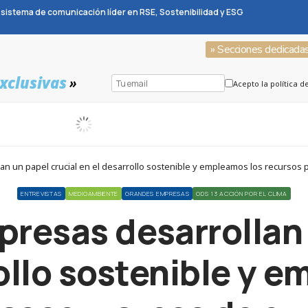
sistema de comunicación líder en RSE, Sostenibilidad y ESG
» Secciones dedicada
xclusivas
»
Acepto la política d
ENTREVISTAS
MEDIOAMBIENTE
GRANDES EMPRESAS
ODS 13 ACCIÓN POR EL CLIMA
presas desarrollan 
ollo sostenible y 