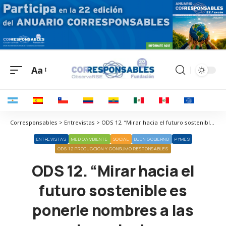
Aa
Corresponsables > Entrevistas > ODS 12. “Mirar hacia el futuro sostenible es ponerle nombres a las cosas, y hacerlo de manera más estandarizado, protocolizado y planificado”
ENTREVISTAS
MEDIOAMBIENTE
SOCIAL
BUEN GOBIERNO
PYMES
ODS 12 PRODUCCIÓN Y CONSUMO RESPONSABLES
ODS 12. “Mirar hacia el
futuro sostenible es
ponerle nombres a las