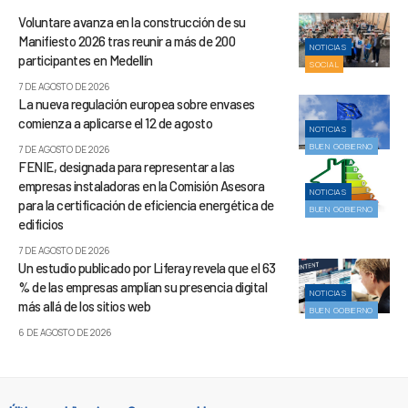
Voluntare avanza en la construcción de su
Manifiesto 2026 tras reunir a más de 200
NOTICIAS
participantes en Medellín
SOCIAL
7 DE AGOSTO DE 2026
La nueva regulación europea sobre envases
comienza a aplicarse el 12 de agosto
NOTICIAS
BUEN GOBIERNO
7 DE AGOSTO DE 2026
FENIE, designada para representar a las
empresas instaladoras en la Comisión Asesora
NOTICIAS
para la certificación de eficiencia energética de
BUEN GOBIERNO
edificios
7 DE AGOSTO DE 2026
Un estudio publicado por Liferay revela que el 63
% de las empresas amplían su presencia digital
NOTICIAS
más allá de los sitios web
BUEN GOBIERNO
6 DE AGOSTO DE 2026