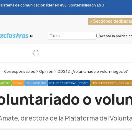
sistema de comunicación líder en RSE, Sostenibilidad y ESG
» Secciones dedicada
xclusivas
»
Acepto la política d
Corresponsables > Opinión > ODS12. ¿Voluntariado o volun-negocio?
MBIENTE
SOCIAL
BUEN GOBIERNO
GRANDES EMPRESAS
PYMES
ODS 12 PRODUCCIÓN Y CONSU
oluntariado o volu
Amate, directora de la Plataforma del Volunt