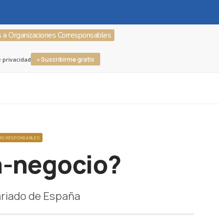
s a Organizaciones Corresponsables
» Suscribirme gratis
e privacidad
MO RESPONSABLES
n-negocio?
ariado de España