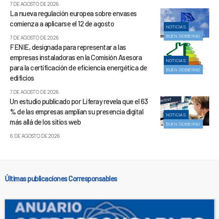
7 DE AGOSTO DE 2026
La nueva regulación europea sobre envases
comienza a aplicarse el 12 de agosto
NOTICIAS
BUEN GOBIERNO
7 DE AGOSTO DE 2026
FENIE, designada para representar a las
empresas instaladoras en la Comisión Asesora
NOTICIAS
para la certificación de eficiencia energética de
BUEN GOBIERNO
edificios
7 DE AGOSTO DE 2026
Un estudio publicado por Liferay revela que el 63
% de las empresas amplían su presencia digital
NOTICIAS
más allá de los sitios web
BUEN GOBIERNO
6 DE AGOSTO DE 2026
Últimas publicaciones Corresponsables