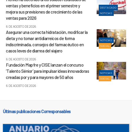
ventas y beneficios en el primer semestre y
DESTACADO
mejora sus previsiones de crecimiento de las
NOTICIAS
ventas para 2026
6 DE AGOSTO DE 2026
Asegurar una correcta hidratación, modificar la
dieta y no tomar antidiarreicos de forma
NOTICIAS
indiscriminada, consejos del farmacéutico en
SOCIAL
casos leves de diarrea del viajero
6 DE AGOSTO DE 2026
Fundación Mapfre y CISE lanzan el concurso
‘Talento Sénior’ para impulsar ideas innovadoras
NOTICIAS
creadas por y para mayores de 50 años
SOCIAL
6 DE AGOSTO DE 2026
Últimas publicaciones Corresponsables