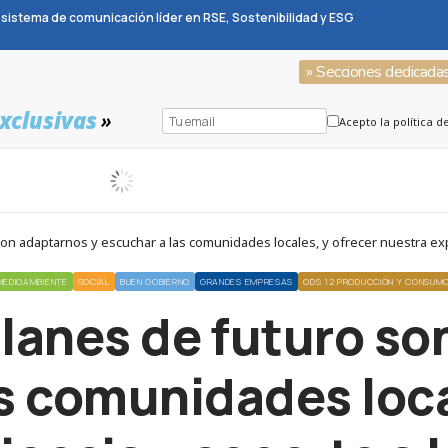
sistema de comunicación líder en RSE, Sostenibilidad y ESG
» Secciones dedicada
xclusivas
»
Acepto la política d
son adaptarnos y escuchar a las comunidades locales, y ofrecer nuestra ex
MEDIOAMBIENTE
SOCIAL
BUEN GOBIERNO
GRANDES EMPRESAS
ODS 12 PRODUCCIÓN Y CONSUM
planes de futuro so
s comunidades loca