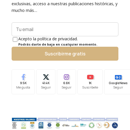
exclusivas, acceso a nuestras publicaciones históricas, y
mucho más…
Acepto la política de privacidad.
Podrás darte de baja en cualquier momento.
Suscribirme gratis
9.5K
41.4K
6.6K
1K
Google News
Me gusta
Seguir
Seguir
Suscríbete
Seguir