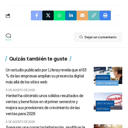
Dejar un comentario
Quizás también te guste
Un estudio publicado por Liferay revela que el 63
% de las empresas amplían su presencia digital
NOTICIAS
más allá de los sitios web
BUEN GOBIERNO
6 DE AGOSTO DE 2026
Henkel ha obtenido unos sólidos resultados de
ventas y beneficios en el primer semestre y
DESTACADO
mejora sus previsiones de crecimiento de las
NOTICIAS
ventas para 2026
6 DE AGOSTO DE 2026
Asegurar una correcta hidratación, modificar la