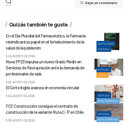
Dejar un comentario
Quizás también te guste
En el Día Mundial del Farmacéutico, la Farmacia
reivindicará su papel en el fortalecimiento de la
DESTACADO
salud de la población
NOTICIAS
5 DE AGOSTO DE 2026
Nova FP23 impulsa un nuevo Grado Medio en
Servicios de Restauración ante la demanda de
NOTICIAS
profesionales de sala
SOCIAL
5 DE AGOSTO DE 2026
El Corte Inglés avanza en economía circular
NOTICIAS
5 DE AGOSTO DE 2026
BUEN GOBIERNO
FCC Construcción consigue el contrato de
construcción de la variante Ruta C-17 en Chile
NOTICIAS
BUEN GOBIERNO
5 DE AGOSTO DE 2026