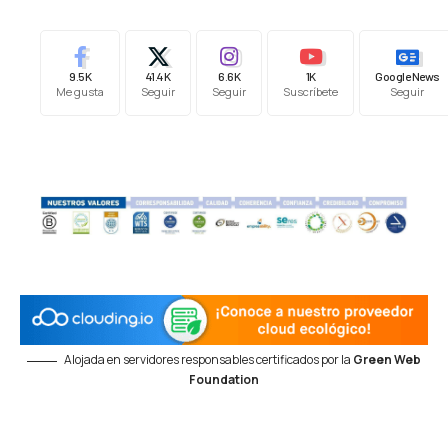
9.5K
41.4K
6.6K
1K
Google News
Me gusta
Seguir
Seguir
Suscríbete
Seguir
Alojada en servidores responsables certificados por la
Green Web
Foundation