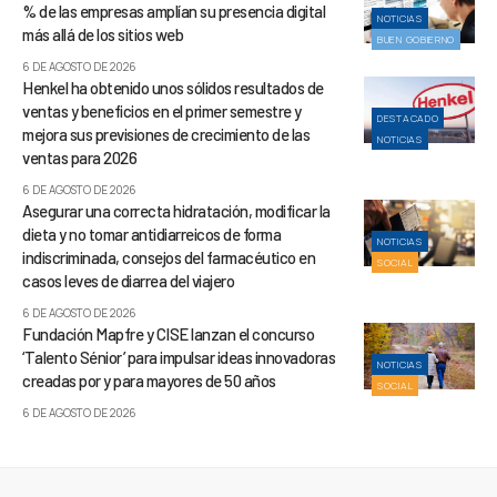
% de las empresas amplían su presencia digital
NOTICIAS
más allá de los sitios web
BUEN GOBIERNO
6 DE AGOSTO DE 2026
Henkel ha obtenido unos sólidos resultados de
ventas y beneficios en el primer semestre y
DESTACADO
mejora sus previsiones de crecimiento de las
NOTICIAS
ventas para 2026
6 DE AGOSTO DE 2026
Asegurar una correcta hidratación, modificar la
dieta y no tomar antidiarreicos de forma
NOTICIAS
indiscriminada, consejos del farmacéutico en
SOCIAL
casos leves de diarrea del viajero
6 DE AGOSTO DE 2026
Fundación Mapfre y CISE lanzan el concurso
‘Talento Sénior’ para impulsar ideas innovadoras
NOTICIAS
creadas por y para mayores de 50 años
SOCIAL
6 DE AGOSTO DE 2026