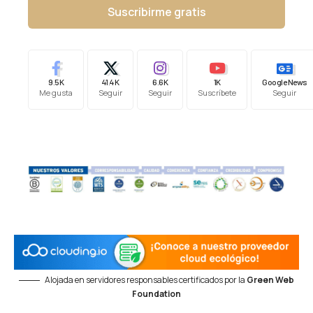
Suscribirme gratis
9.5K
41.4K
6.6K
1K
Google News
Me gusta
Seguir
Seguir
Suscríbete
Seguir
Alojada en servidores responsables certificados por la
Green Web
Foundation