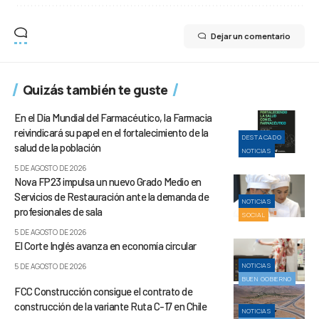
Dejar un comentario
Quizás también te guste
En el Día Mundial del Farmacéutico, la Farmacia
reivindicará su papel en el fortalecimiento de la
DESTACADO
salud de la población
NOTICIAS
5 DE AGOSTO DE 2026
Nova FP23 impulsa un nuevo Grado Medio en
Servicios de Restauración ante la demanda de
NOTICIAS
profesionales de sala
SOCIAL
5 DE AGOSTO DE 2026
El Corte Inglés avanza en economía circular
NOTICIAS
5 DE AGOSTO DE 2026
BUEN GOBIERNO
FCC Construcción consigue el contrato de
construcción de la variante Ruta C-17 en Chile
NOTICIAS