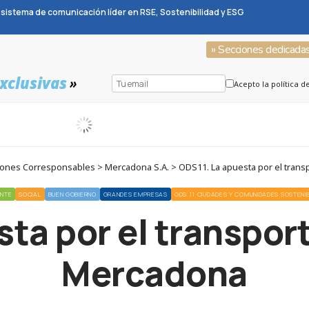
sistema de comunicación líder en RSE, Sostenibilidad y ESG
» Secciones dedicada
xclusivas
»
Acepto la política d
ones Corresponsables > Mercadona S.A. > ODS11. La apuesta por el trans
ENTE
SOCIAL
BUEN GOBIERNO
GRANDES EMPRESAS
ODS 11 CIUDADES Y COMUNIDADES SOSTENI
ta por el transpor
Mercadona