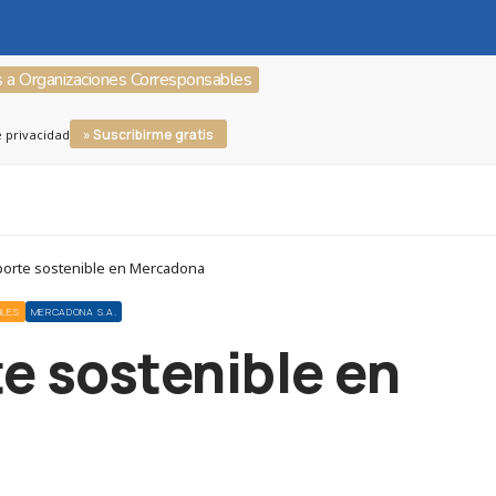
s a Organizaciones Corresponsables
» Suscribirme gratis
e privacidad
porte sostenible en Mercadona
BLES
MERCADONA S.A.
te sostenible en