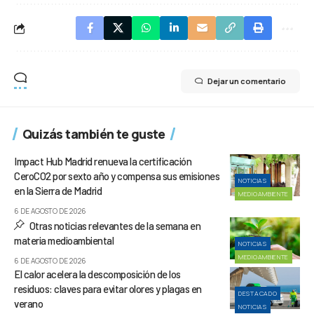
Dejar un comentario
Quizás también te guste
Impact Hub Madrid renueva la certificación
CeroCO2 por sexto año y compensa sus emisiones
NOTICIAS
en la Sierra de Madrid
MEDIOAMBIENTE
6 DE AGOSTO DE 2026
Otras noticias relevantes de la semana en
materia medioambiental
NOTICIAS
MEDIOAMBIENTE
6 DE AGOSTO DE 2026
El calor acelera la descomposición de los
residuos: claves para evitar olores y plagas en
DESTACADO
verano
NOTICIAS