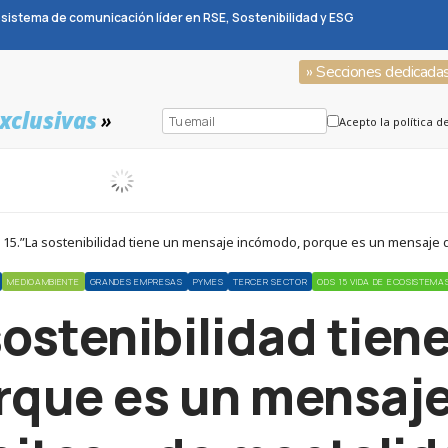
sistema de comunicación líder en RSE, Sostenibilidad y ESG
» Secciones dedicada
xclusivas
»
Acepto la política d
15.”La sostenibilidad tiene un mensaje incómodo, porque es un mensaje 
MEDIOAMBIENTE
GRANDES EMPRESAS
PYMES
TERCER SECTOR
ODS 15 VIDA DE ECOSISTEMA
sostenibilidad tien
rque es un mensaje