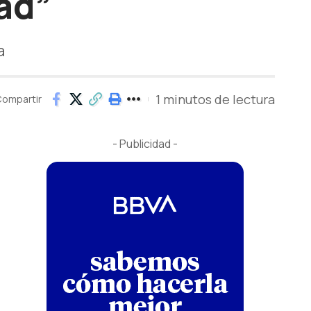
ad”
a
1 minutos de lectura
ompartir
- Publicidad -