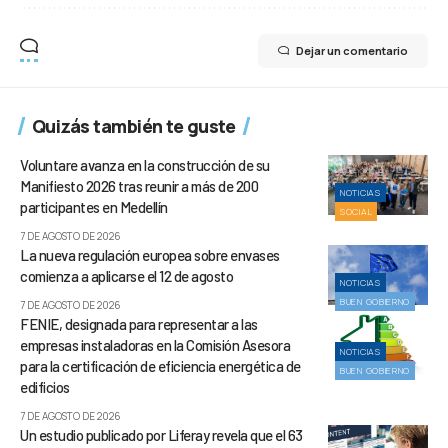
Dejar un comentario
Quizás también te guste
Voluntare avanza en la construcción de su
Manifiesto 2026 tras reunir a más de 200
NOTICIAS
participantes en Medellín
SOCIAL
7 DE AGOSTO DE 2026
La nueva regulación europea sobre envases
comienza a aplicarse el 12 de agosto
NOTICIAS
BUEN GOBIERNO
7 DE AGOSTO DE 2026
FENIE, designada para representar a las
empresas instaladoras en la Comisión Asesora
NOTICIAS
para la certificación de eficiencia energética de
BUEN GOBIERNO
edificios
7 DE AGOSTO DE 2026
Un estudio publicado por Liferay revela que el 63