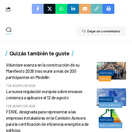
Dejar un comentario
Quizás también te guste
Voluntare avanza en la construcción de su
Manifiesto 2026 tras reunir a más de 200
NOTICIAS
participantes en Medellín
SOCIAL
7 DE AGOSTO DE 2026
La nueva regulación europea sobre envases
comienza a aplicarse el 12 de agosto
NOTICIAS
BUEN GOBIERNO
7 DE AGOSTO DE 2026
FENIE, designada para representar a las
empresas instaladoras en la Comisión Asesora
NOTICIAS
para la certificación de eficiencia energética de
BUEN GOBIERNO
edificios