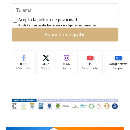
Acepto la política de privacidad.
Podrás darte de baja en cualquier momento.
Suscribirme gratis
9.5K
41.4K
6.6K
1K
Google News
Me gusta
Seguir
Seguir
Suscríbete
Seguir