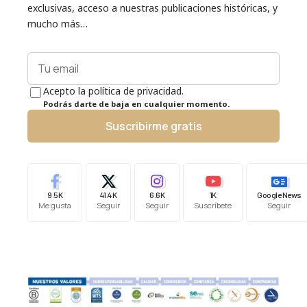
exclusivas, acceso a nuestras publicaciones históricas, y
mucho más…
Acepto la política de privacidad.
Podrás darte de baja en cualquier momento.
Suscribirme gratis
9.5K
41.4K
6.6K
1K
Google News
Me gusta
Seguir
Seguir
Suscríbete
Seguir