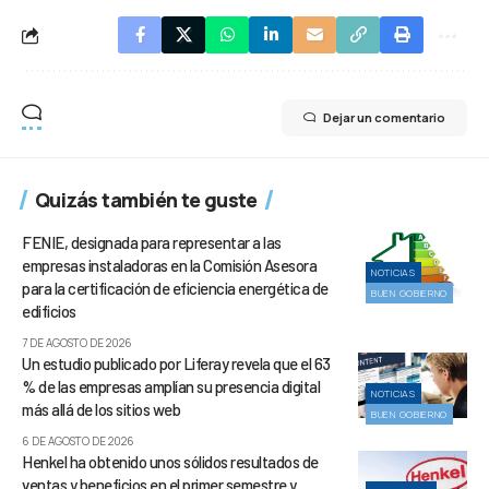
Dejar un comentario
Quizás también te guste
FENIE, designada para representar a las
empresas instaladoras en la Comisión Asesora
NOTICIAS
para la certificación de eficiencia energética de
BUEN GOBIERNO
edificios
7 DE AGOSTO DE 2026
Un estudio publicado por Liferay revela que el 63
% de las empresas amplían su presencia digital
NOTICIAS
más allá de los sitios web
BUEN GOBIERNO
6 DE AGOSTO DE 2026
Henkel ha obtenido unos sólidos resultados de
ventas y beneficios en el primer semestre y