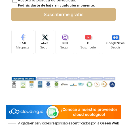
Podrás darte de baja en cualquier momento.
Suscribirme gratis
9.5K
41.4K
6.6K
1K
Google News
Me gusta
Seguir
Seguir
Suscríbete
Seguir
Alojada en servidores responsables certificados por la
Green Web