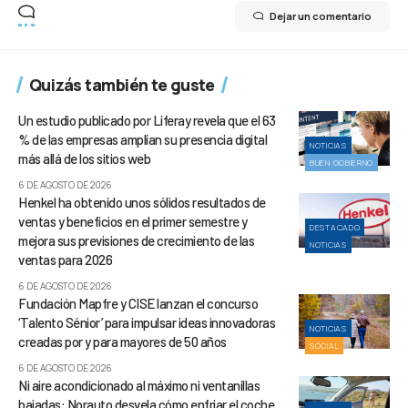
Dejar un comentario
Quizás también te guste
Un estudio publicado por Liferay revela que el 63
% de las empresas amplían su presencia digital
NOTICIAS
más allá de los sitios web
BUEN GOBIERNO
6 DE AGOSTO DE 2026
Henkel ha obtenido unos sólidos resultados de
ventas y beneficios en el primer semestre y
DESTACADO
mejora sus previsiones de crecimiento de las
NOTICIAS
ventas para 2026
6 DE AGOSTO DE 2026
Fundación Mapfre y CISE lanzan el concurso
‘Talento Sénior’ para impulsar ideas innovadoras
NOTICIAS
creadas por y para mayores de 50 años
SOCIAL
6 DE AGOSTO DE 2026
Ni aire acondicionado al máximo ni ventanillas
bajadas: Norauto desvela cómo enfriar el coche