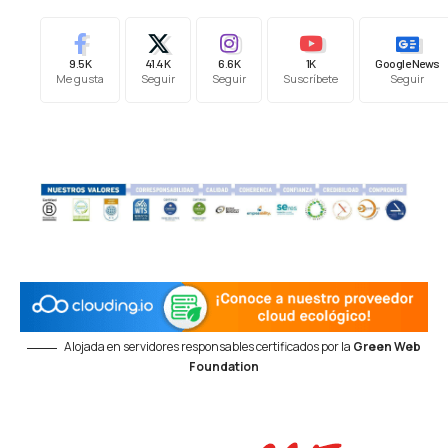
9.5K
41.4K
6.6K
1K
Google News
Me gusta
Seguir
Seguir
Suscríbete
Seguir
Alojada en servidores responsables certificados por la
Green Web
Foundation