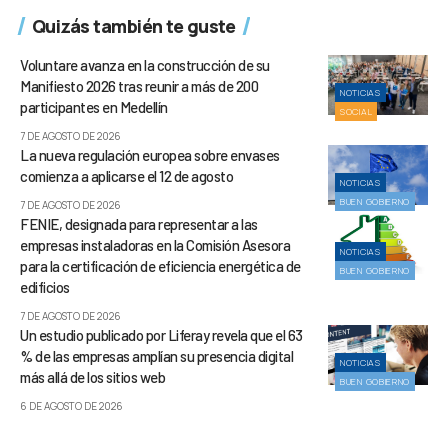
Quizás también te guste
Voluntare avanza en la construcción de su
Manifiesto 2026 tras reunir a más de 200
NOTICIAS
participantes en Medellín
SOCIAL
7 DE AGOSTO DE 2026
La nueva regulación europea sobre envases
comienza a aplicarse el 12 de agosto
NOTICIAS
BUEN GOBIERNO
7 DE AGOSTO DE 2026
FENIE, designada para representar a las
empresas instaladoras en la Comisión Asesora
NOTICIAS
para la certificación de eficiencia energética de
BUEN GOBIERNO
edificios
7 DE AGOSTO DE 2026
Un estudio publicado por Liferay revela que el 63
% de las empresas amplían su presencia digital
NOTICIAS
más allá de los sitios web
BUEN GOBIERNO
6 DE AGOSTO DE 2026