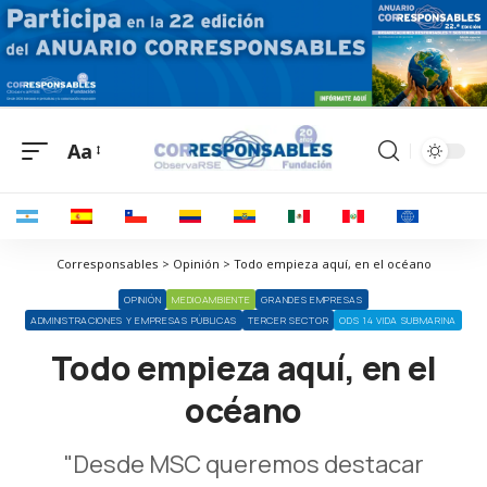
Aa
Corresponsables > Opinión > Todo empieza aquí, en el océano
OPINIÓN
MEDIOAMBIENTE
GRANDES EMPRESAS
ADMINISTRACIONES Y EMPRESAS PÚBLICAS
TERCER SECTOR
ODS 14 VIDA SUBMARINA
Todo empieza aquí, en el
océano
"Desde MSC queremos destacar