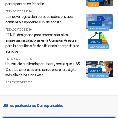
participantes en Medellín
SOCIAL
7 DE AGOSTO DE 2026
La nueva regulación europea sobre envases
comienza a aplicarse el 12 de agosto
NOTICIAS
BUEN GOBIERNO
7 DE AGOSTO DE 2026
FENIE, designada para representar a las
empresas instaladoras en la Comisión Asesora
NOTICIAS
para la certificación de eficiencia energética de
BUEN GOBIERNO
edificios
7 DE AGOSTO DE 2026
Un estudio publicado por Liferay revela que el 63
% de las empresas amplían su presencia digital
NOTICIAS
más allá de los sitios web
BUEN GOBIERNO
6 DE AGOSTO DE 2026
Últimas publicaciones Corresponsables