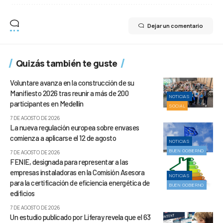
Dejar un comentario
Quizás también te guste
Voluntare avanza en la construcción de su
Manifiesto 2026 tras reunir a más de 200
NOTICIAS
participantes en Medellín
SOCIAL
7 DE AGOSTO DE 2026
La nueva regulación europea sobre envases
comienza a aplicarse el 12 de agosto
NOTICIAS
BUEN GOBIERNO
7 DE AGOSTO DE 2026
FENIE, designada para representar a las
empresas instaladoras en la Comisión Asesora
NOTICIAS
para la certificación de eficiencia energética de
BUEN GOBIERNO
edificios
7 DE AGOSTO DE 2026
Un estudio publicado por Liferay revela que el 63