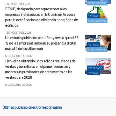
BUEN GOBIERNO
7 DE AGOSTO DE 2026
FENIE, designada para representar a las
empresas instaladoras en la Comisión Asesora
NOTICIAS
para la certificación de eficiencia energética de
BUEN GOBIERNO
edificios
7 DE AGOSTO DE 2026
Un estudio publicado por Liferay revela que el 63
% de las empresas amplían su presencia digital
NOTICIAS
más allá de los sitios web
BUEN GOBIERNO
6 DE AGOSTO DE 2026
Henkel ha obtenido unos sólidos resultados de
ventas y beneficios en el primer semestre y
DESTACADO
mejora sus previsiones de crecimiento de las
NOTICIAS
ventas para 2026
6 DE AGOSTO DE 2026
Últimas publicaciones Corresponsables