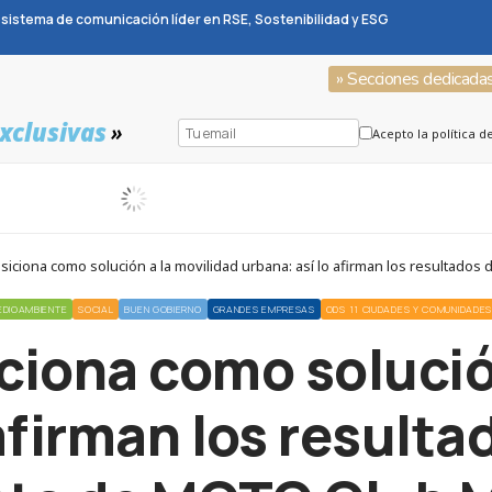
sistema de comunicación líder en RSE, Sostenibilidad y ESG
» Secciones dedicada
xclusivas
»
Acepto la política d
siciona como solución a la movilidad urbana: así lo afirman los resultado
EDIOAMBIENTE
SOCIAL
BUEN GOBIERNO
GRANDES EMPRESAS
ODS 11 CIUDADES Y COMUNIDADES
ciona como solució
afirman los resulta