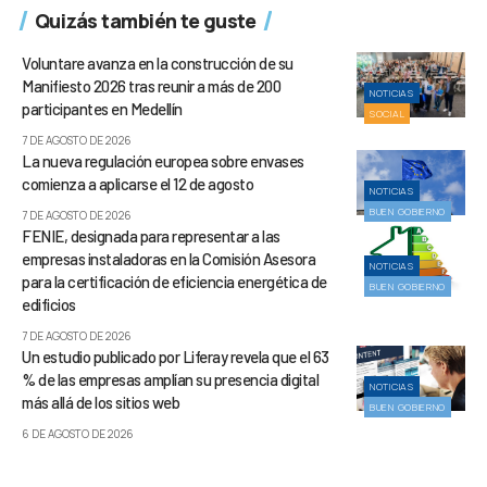
Quizás también te guste
Voluntare avanza en la construcción de su
Manifiesto 2026 tras reunir a más de 200
NOTICIAS
participantes en Medellín
SOCIAL
7 DE AGOSTO DE 2026
La nueva regulación europea sobre envases
comienza a aplicarse el 12 de agosto
NOTICIAS
BUEN GOBIERNO
7 DE AGOSTO DE 2026
FENIE, designada para representar a las
empresas instaladoras en la Comisión Asesora
NOTICIAS
para la certificación de eficiencia energética de
BUEN GOBIERNO
edificios
7 DE AGOSTO DE 2026
Un estudio publicado por Liferay revela que el 63
% de las empresas amplían su presencia digital
NOTICIAS
más allá de los sitios web
BUEN GOBIERNO
6 DE AGOSTO DE 2026