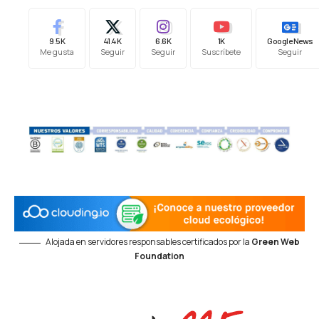
9.5K
41.4K
6.6K
1K
Google News
Me gusta
Seguir
Seguir
Suscríbete
Seguir
Alojada en servidores responsables certificados por la
Green Web
Foundation