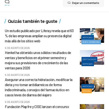
Dejar un comentario
Quizás también te guste
Un estudio publicado por Liferay revela que el 63
% de las empresas amplían su presencia digital
NOTICIAS
más allá de los sitios web
BUEN GOBIERNO
6 DE AGOSTO DE 2026
Henkel ha obtenido unos sólidos resultados de
ventas y beneficios en el primer semestre y
DESTACADO
mejora sus previsiones de crecimiento de las
NOTICIAS
ventas para 2026
6 DE AGOSTO DE 2026
Asegurar una correcta hidratación, modificar la
dieta y no tomar antidiarreicos de forma
NOTICIAS
indiscriminada, consejos del farmacéutico en
SOCIAL
casos leves de diarrea del viajero
6 DE AGOSTO DE 2026
Fundación Mapfre y CISE lanzan el concurso