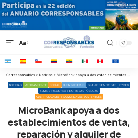
Aa
Corresponsables > Noticias > MicroBank apoya a dos establecimientos de venta, reparación y alquiler de patinetes eléctricos en Cambrils y Tarragona
NOTICIAS
MEDIOAMBIENTE
SOCIAL
BUEN GOBIERNO
GRANDES EMPRESAS
PYMES
ADMINISTRACIONES Y EMPRESAS PÚBLICAS
ODS 11 CIUDADES Y COMUNIDADES SOSTENIBLES
MicroBank apoya a dos
establecimientos de venta,
reparación y alquiler de