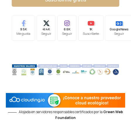
9.5K
41.4K
6.6K
1K
Google News
Me gusta
Seguir
Seguir
Suscríbete
Seguir
Alojada en servidores responsables certificados por la
Green Web
Foundation