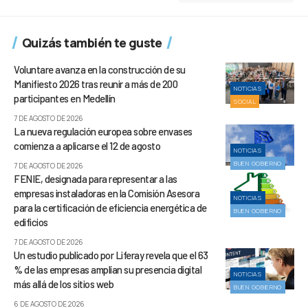
Quizás también te guste
Voluntare avanza en la construcción de su
Manifiesto 2026 tras reunir a más de 200
NOTICIAS
participantes en Medellín
SOCIAL
7 DE AGOSTO DE 2026
La nueva regulación europea sobre envases
comienza a aplicarse el 12 de agosto
NOTICIAS
BUEN GOBIERNO
7 DE AGOSTO DE 2026
FENIE, designada para representar a las
empresas instaladoras en la Comisión Asesora
NOTICIAS
para la certificación de eficiencia energética de
BUEN GOBIERNO
edificios
7 DE AGOSTO DE 2026
Un estudio publicado por Liferay revela que el 63
% de las empresas amplían su presencia digital
NOTICIAS
más allá de los sitios web
BUEN GOBIERNO
6 DE AGOSTO DE 2026