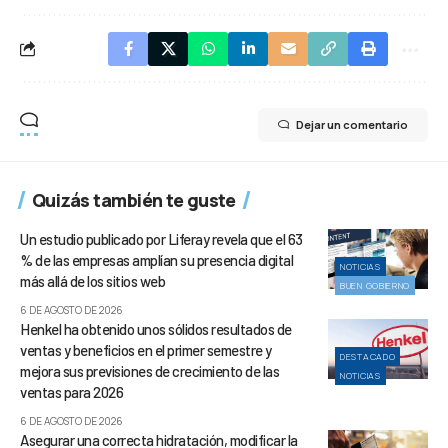
Dejar un comentario
Quizás también te guste
Un estudio publicado por Liferay revela que el 63
% de las empresas amplían su presencia digital
NOTICIAS
más allá de los sitios web
BUEN GOBIERNO
6 DE AGOSTO DE 2026
Henkel ha obtenido unos sólidos resultados de
ventas y beneficios en el primer semestre y
DESTACADO
mejora sus previsiones de crecimiento de las
NOTICIAS
ventas para 2026
6 DE AGOSTO DE 2026
Asegurar una correcta hidratación, modificar la