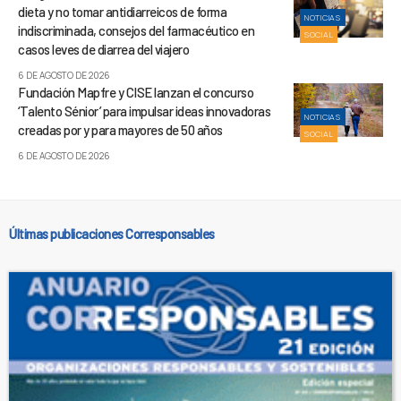
dieta y no tomar antidiarreicos de forma
NOTICIAS
indiscriminada, consejos del farmacéutico en
SOCIAL
casos leves de diarrea del viajero
6 DE AGOSTO DE 2026
Fundación Mapfre y CISE lanzan el concurso
‘Talento Sénior’ para impulsar ideas innovadoras
NOTICIAS
creadas por y para mayores de 50 años
SOCIAL
6 DE AGOSTO DE 2026
Últimas publicaciones Corresponsables