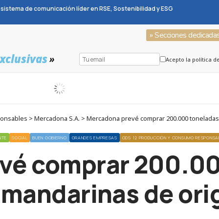
sistema de comunicación líder en RSE, Sostenibilidad y ESG
» Secciones dedicada
xclusivas
»
Acepto la política d
nsables > Mercadona S.A. > Mercadona prevé comprar 200.000 toneladas
NTE
SOCIAL
BUEN GOBIERNO
GRANDES EMPRESAS
ODS 12 PRODUCCIÓN Y CONSUMO RESPONSA
vé comprar 200.00
 mandarinas de or