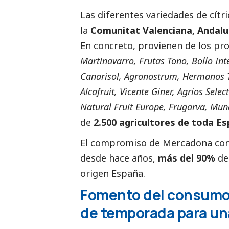
Las diferentes variedades de cít
la
Comunitat Valenciana, Andalu
En concreto, provienen de los pr
Martinavarro, Frutas Tono, Bollo In
Canarisol, Agronostrum, Hermanos To
Alcafruit, Vicente Giner, Agrios Sele
Natural Fruit Europe, Frugarva, Mund
de
2.500 agricultores
de toda Es
El compromiso de Mercadona con e
desde hace años,
más del 90%
del
origen España.
Fomento del consumo d
de temporada para una