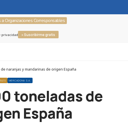
s a Organizaciones Corresponsables
» Suscribirme gratis
e privacidad
 de naranjas y mandarinas de origen España
BLES
MERCADONA S.A.
0 toneladas de
igen España