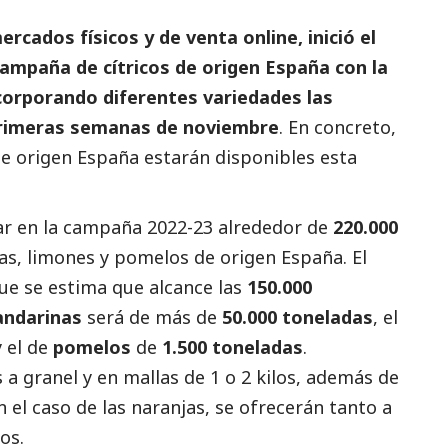
cados físicos y de venta online, inició el
campaña de cítricos de origen España con la
corporando diferentes variedades las
primeras semanas de noviembre
. En concreto,
de origen España estarán disponibles esta
r en la campaña 2022-23 alrededor de
220.000
s, limones y pomelos de origen España. El
que se estima que alcance las
150.000
ndarinas
será de más de
50.000 toneladas
, el
y el de
pomelos
de
1.500 toneladas
.
a granel y en mallas de 1 o 2 kilos, además de
 el caso de las naranjas, se ofrecerán tanto a
os.