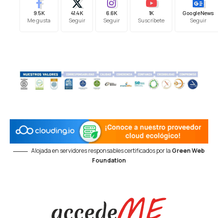
9.5K
41.4K
6.6K
1K
Google News
Me gusta
Seguir
Seguir
Suscríbete
Seguir
Alojada en servidores responsables certificados por la
Green Web
Foundation