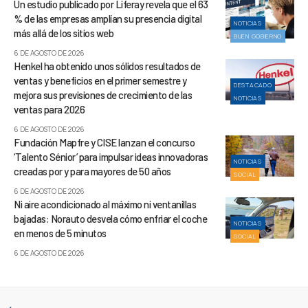
Un estudio publicado por Liferay revela que el 63
% de las empresas amplían su presencia digital
NOTICIAS
más allá de los sitios web
BUEN GOBIERNO
6 DE AGOSTO DE 2026
Henkel ha obtenido unos sólidos resultados de
ventas y beneficios en el primer semestre y
DESTACADO
mejora sus previsiones de crecimiento de las
NOTICIAS
ventas para 2026
6 DE AGOSTO DE 2026
Fundación Mapfre y CISE lanzan el concurso
‘Talento Sénior’ para impulsar ideas innovadoras
NOTICIAS
creadas por y para mayores de 50 años
SOCIAL
6 DE AGOSTO DE 2026
Ni aire acondicionado al máximo ni ventanillas
bajadas: Norauto desvela cómo enfriar el coche
NOTICIAS
en menos de 5 minutos
SOCIAL
6 DE AGOSTO DE 2026