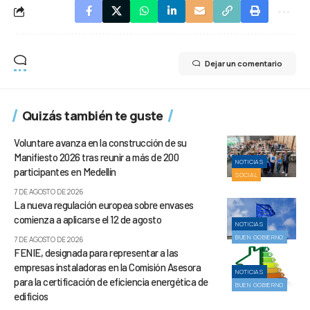
Dejar un comentario
Quizás también te guste
Voluntare avanza en la construcción de su
Manifiesto 2026 tras reunir a más de 200
NOTICIAS
participantes en Medellín
SOCIAL
7 DE AGOSTO DE 2026
La nueva regulación europea sobre envases
comienza a aplicarse el 12 de agosto
NOTICIAS
BUEN GOBIERNO
7 DE AGOSTO DE 2026
FENIE, designada para representar a las
empresas instaladoras en la Comisión Asesora
NOTICIAS
para la certificación de eficiencia energética de
BUEN GOBIERNO
edificios