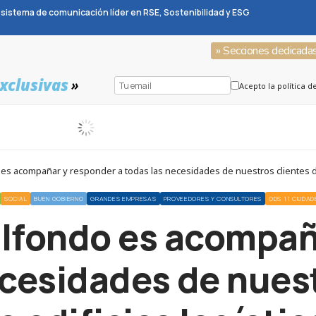
sistema de comunicación líder en RSE, Sostenibilidad y ESG
» Secciones dedicada
xclusivas
»
Acepto la política d
es acompañar y responder a todas las necesidades de nuestros clientes de
SOCIAL
BUEN GOBIERNO
GRANDES EMPRESAS
PROVEEDORES Y CONSULTORES
ODS 11 CIUDA
alfondo es acompañ
ecesidades de nuest