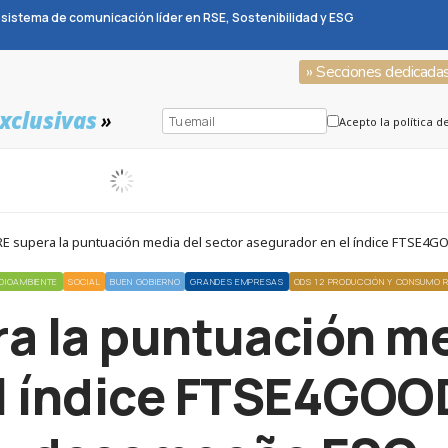
sistema de comunicación líder en RSE, Sostenibilidad y ESG
» Secciones dedicada
xclusivas
»
Acepto la política d
RE supera la puntuación media del sector asegurador en el índice FTSE4
DIOAMBIENTE
SOCIAL
BUEN GOBIERNO
GRANDES EMPRESAS
ODS 12 PRODUCCIÓN Y CONSUMO 
 la puntuación me
l índice FTSE4GOOD