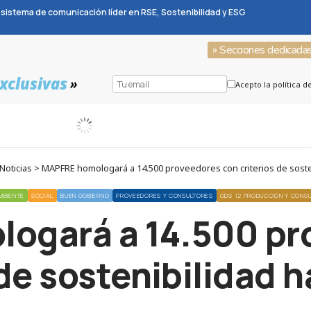
sistema de comunicación líder en RSE, Sostenibilidad y ESG
» Secciones dedicada
xclusivas
»
Acepto la política d
oticias > MAPFRE homologará a 14.500 proveedores con criterios de soste
MBIENTE
SOCIAL
BUEN GOBIERNO
PROVEEDORES Y CONSULTORES
ODS 12 PRODUCCIÓN Y CON
ogará a 14.500 pr
 de sostenibilidad 