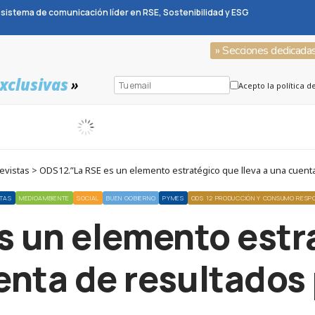
sistema de comunicación líder en RSE, Sostenibilidad y ESG
» Secciones dedicada
xclusivas
»
Acepto la política d
vistas > ODS12.”La RSE es un elemento estratégico que lleva a una cuenta
STAS
MEDIOAMBIENTE
SOCIAL
BUEN GOBIERNO
PYMES
ODS 12 PRODUCCIÓN Y CONSUMO RESP
s un elemento estra
enta de resultados 