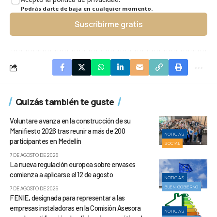
Podrás darte de baja en cualquier momento.
Suscribirme gratis
Quizás también te guste
Voluntare avanza en la construcción de su
Manifiesto 2026 tras reunir a más de 200
NOTICIAS
participantes en Medellín
SOCIAL
7 DE AGOSTO DE 2026
La nueva regulación europea sobre envases
comienza a aplicarse el 12 de agosto
NOTICIAS
BUEN GOBIERNO
7 DE AGOSTO DE 2026
FENIE, designada para representar a las
empresas instaladoras en la Comisión Asesora
NOTICIAS