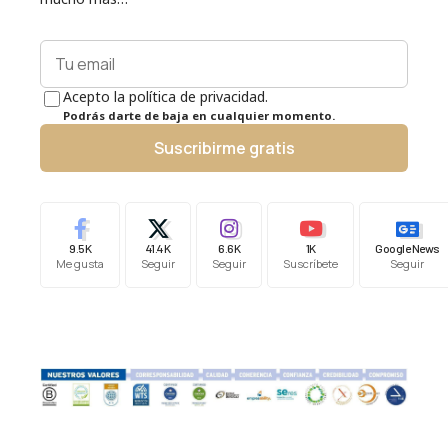
Acepto la política de privacidad.
Podrás darte de baja en cualquier momento.
Suscribirme gratis
9.5K
41.4K
6.6K
1K
Google News
Me gusta
Seguir
Seguir
Suscríbete
Seguir