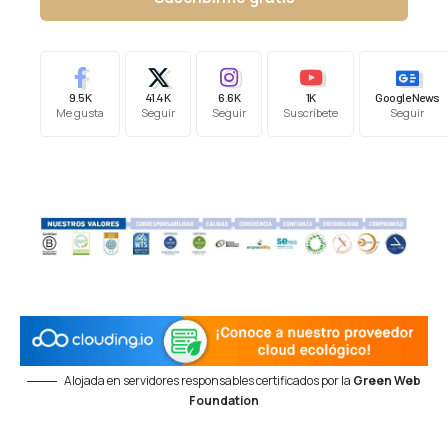
9.5K
41.4K
6.6K
1K
Google News
Me gusta
Seguir
Seguir
Suscríbete
Seguir
Alojada en servidores responsables certificados por la
Green Web
Foundation