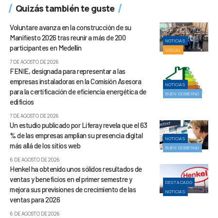
Quizás también te guste
Voluntare avanza en la construcción de su
Manifiesto 2026 tras reunir a más de 200
NOTICIAS
participantes en Medellín
SOCIAL
7 DE AGOSTO DE 2026
FENIE, designada para representar a las
empresas instaladoras en la Comisión Asesora
NOTICIAS
para la certificación de eficiencia energética de
BUEN GOBIERNO
edificios
7 DE AGOSTO DE 2026
Un estudio publicado por Liferay revela que el 63
% de las empresas amplían su presencia digital
NOTICIAS
más allá de los sitios web
BUEN GOBIERNO
6 DE AGOSTO DE 2026
Henkel ha obtenido unos sólidos resultados de
ventas y beneficios en el primer semestre y
DESTACADO
mejora sus previsiones de crecimiento de las
NOTICIAS
ventas para 2026
6 DE AGOSTO DE 2026