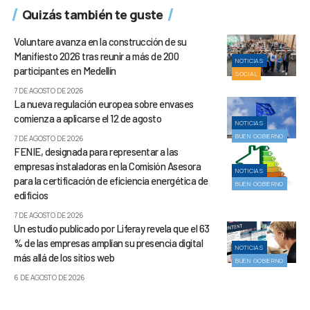
Quizás también te guste
Voluntare avanza en la construcción de su
Manifiesto 2026 tras reunir a más de 200
NOTICIAS
participantes en Medellín
SOCIAL
7 DE AGOSTO DE 2026
La nueva regulación europea sobre envases
comienza a aplicarse el 12 de agosto
NOTICIAS
BUEN GOBIERNO
7 DE AGOSTO DE 2026
FENIE, designada para representar a las
empresas instaladoras en la Comisión Asesora
NOTICIAS
para la certificación de eficiencia energética de
BUEN GOBIERNO
edificios
7 DE AGOSTO DE 2026
Un estudio publicado por Liferay revela que el 63
% de las empresas amplían su presencia digital
NOTICIAS
más allá de los sitios web
BUEN GOBIERNO
6 DE AGOSTO DE 2026