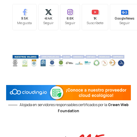
9.5K
41.4K
6.6K
1K
Google News
Me gusta
Seguir
Seguir
Suscríbete
Seguir
Alojada en servidores responsables certificados por la
Green Web
Foundation