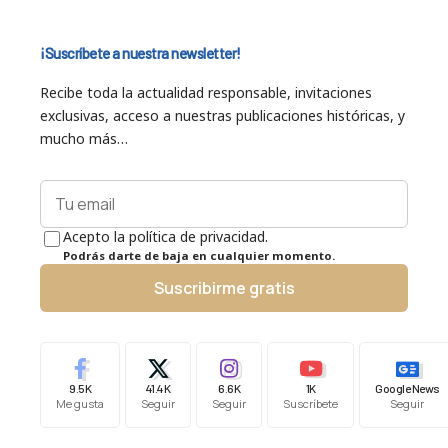
¡Suscríbete a nuestra newsletter!
Recibe toda la actualidad responsable, invitaciones
exclusivas, acceso a nuestras publicaciones históricas, y
mucho más…
Acepto la política de privacidad.
Podrás darte de baja en cualquier momento.
Suscribirme gratis
9.5K
41.4K
6.6K
1K
Google News
Me gusta
Seguir
Seguir
Suscríbete
Seguir