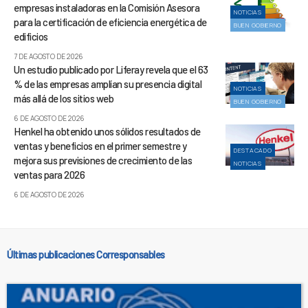
empresas instaladoras en la Comisión Asesora
NOTICIAS
para la certificación de eficiencia energética de
BUEN GOBIERNO
edificios
7 DE AGOSTO DE 2026
Un estudio publicado por Liferay revela que el 63
% de las empresas amplían su presencia digital
NOTICIAS
más allá de los sitios web
BUEN GOBIERNO
6 DE AGOSTO DE 2026
Henkel ha obtenido unos sólidos resultados de
ventas y beneficios en el primer semestre y
DESTACADO
mejora sus previsiones de crecimiento de las
NOTICIAS
ventas para 2026
6 DE AGOSTO DE 2026
Últimas publicaciones Corresponsables