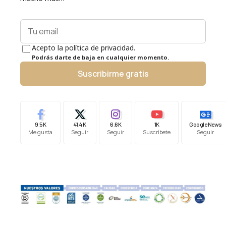
Acepto la política de privacidad.
Podrás darte de baja en cualquier momento.
Suscribirme gratis
9.5K
41.4K
6.6K
1K
Google News
Me gusta
Seguir
Seguir
Suscríbete
Seguir