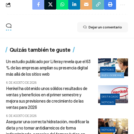
Dejar un comentario
Quizás también te guste
Un estudio publicado por Liferay revela que el 63
% de las empresas amplían su presencia digital
NOTICIAS
más allá de los sitios web
BUEN GOBIERNO
6 DE AGOSTO DE 2026
Henkel ha obtenido unos sólidos resultados de
ventas y beneficios en el primer semestre y
DESTACADO
mejora sus previsiones de crecimiento de las
NOTICIAS
ventas para 2026
6 DE AGOSTO DE 2026
Asegurar una correcta hidratación, modificar la
dieta y no tomar antidiarreicos de forma
NOTICIAS