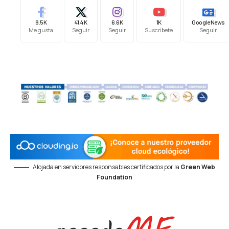
9.5K
41.4K
6.6K
1K
Google News
Me gusta
Seguir
Seguir
Suscríbete
Seguir
Alojada en servidores responsables certificados por la
Green Web
Foundation