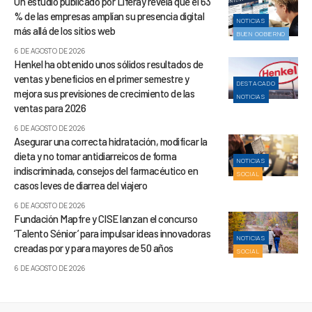
Un estudio publicado por Liferay revela que el 63
% de las empresas amplían su presencia digital
NOTICIAS
más allá de los sitios web
BUEN GOBIERNO
6 DE AGOSTO DE 2026
Henkel ha obtenido unos sólidos resultados de
ventas y beneficios en el primer semestre y
DESTACADO
mejora sus previsiones de crecimiento de las
NOTICIAS
ventas para 2026
6 DE AGOSTO DE 2026
Asegurar una correcta hidratación, modificar la
dieta y no tomar antidiarreicos de forma
NOTICIAS
indiscriminada, consejos del farmacéutico en
SOCIAL
casos leves de diarrea del viajero
6 DE AGOSTO DE 2026
Fundación Mapfre y CISE lanzan el concurso
‘Talento Sénior’ para impulsar ideas innovadoras
NOTICIAS
creadas por y para mayores de 50 años
SOCIAL
6 DE AGOSTO DE 2026