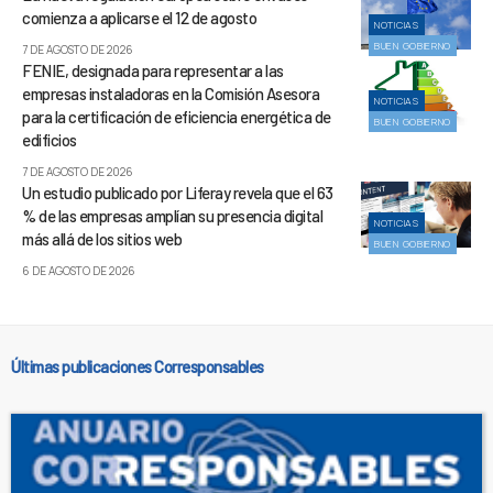
comienza a aplicarse el 12 de agosto
NOTICIAS
BUEN GOBIERNO
7 DE AGOSTO DE 2026
FENIE, designada para representar a las
empresas instaladoras en la Comisión Asesora
NOTICIAS
para la certificación de eficiencia energética de
BUEN GOBIERNO
edificios
7 DE AGOSTO DE 2026
Un estudio publicado por Liferay revela que el 63
% de las empresas amplían su presencia digital
NOTICIAS
más allá de los sitios web
BUEN GOBIERNO
6 DE AGOSTO DE 2026
Últimas publicaciones Corresponsables