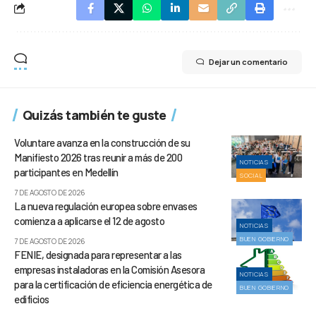
Dejar un comentario
Quizás también te guste
Voluntare avanza en la construcción de su
Manifiesto 2026 tras reunir a más de 200
NOTICIAS
participantes en Medellín
SOCIAL
7 DE AGOSTO DE 2026
La nueva regulación europea sobre envases
comienza a aplicarse el 12 de agosto
NOTICIAS
BUEN GOBIERNO
7 DE AGOSTO DE 2026
FENIE, designada para representar a las
empresas instaladoras en la Comisión Asesora
NOTICIAS
para la certificación de eficiencia energética de
BUEN GOBIERNO
edificios