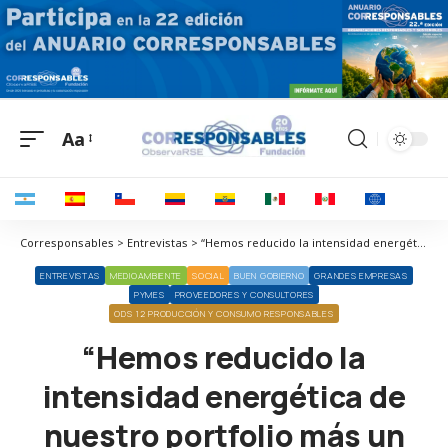
Aa
Corresponsables > Entrevistas > “Hemos reducido la intensidad energética de nuestro portfolio más un 40% y hemos recortado nuestas emisiones directas e indirectas un 80%”
ENTREVISTAS
MEDIOAMBIENTE
SOCIAL
BUEN GOBIERNO
GRANDES EMPRESAS
PYMES
PROVEEDORES Y CONSULTORES
ODS 12 PRODUCCIÓN Y CONSUMO RESPONSABLES
“Hemos reducido la
intensidad energética de
nuestro portfolio más un